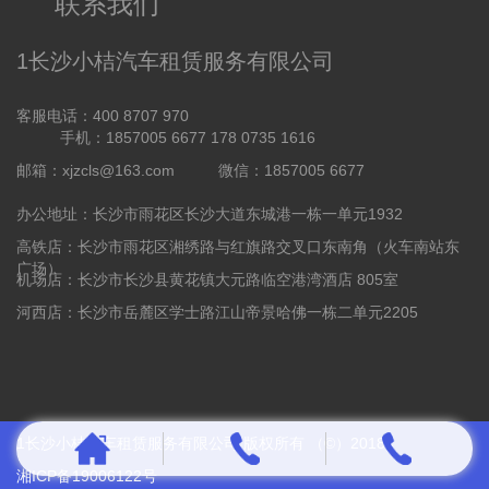
联系我们
1长沙小桔汽车租赁服务有限公司
客服电话：400 8707 970
手机：1857005 6677 178 0735 1616
邮箱：xjzcls@163.com
微信：1857005 6677
办公地址：长沙市雨花区长沙大道东城港一栋一单元1932
高铁店：长沙市雨花区湘绣路与红旗路交叉口东南角（火车南站东
广场）
机场店：长沙市长沙县黄花镇大元路临空港湾酒店 805室
河西店：长沙市岳麓区学士路江山帝景哈佛一栋二单元2205
1长沙小桔汽车租赁服务有限公司 版权所有 （©）2018
湘ICP备19006122号