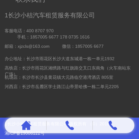
1长沙小桔汽车租赁服务有限公司
客服电话：400 8707 970
手机：1857005 6677 178 0735 1616
邮箱：xjzcls@163.com
微信：1857005 6677
办公地址：长沙市雨花区长沙大道东城港一栋一单元1932
高铁店：长沙市雨花区湘绣路与红旗路交叉口东南角（火车南站东
广场）
机场店：长沙市长沙县黄花镇大元路临空港湾酒店 805室
河西店：长沙市岳麓区学士路江山帝景哈佛一栋二单元2205
1长沙小桔汽车租赁服务有限公司 版权所有 （©）2018
湘ICP备19006122号