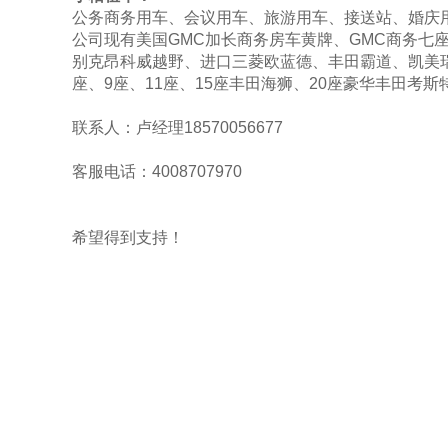
公务商务用车、会议用车、旅游用车、接送站、婚庆
公司现有美国GMC加长商务房车黄牌、GMC商务七座
别克昂科威越野、进口三菱欧蓝德、丰田霸道、凯美瑞
座、9座、11座、15座丰田海狮、20座豪华丰田考斯特
联系人：卢经理18570056677
客服电话：4008707970
希望得到支持！