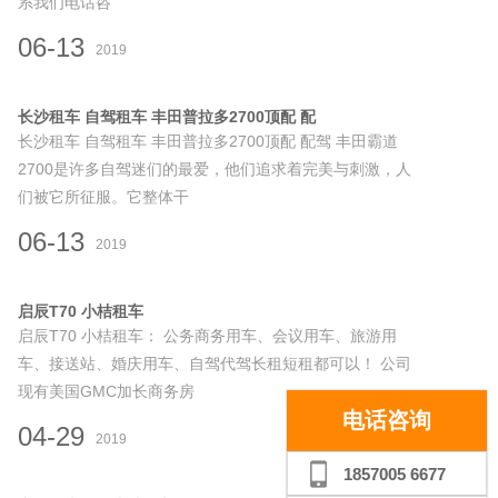
系我们电话咨
06-13
2019
长沙租车 自驾租车 丰田普拉多2700顶配 配
长沙租车 自驾租车 丰田普拉多2700顶配 配驾 丰田霸道
2700是许多自驾迷们的最爱，他们追求着完美与刺激，人
们被它所征服。它整体干
06-13
2019
启辰T70 小桔租车
启辰T70 小桔租车： 公务商务用车、会议用车、旅游用
车、接送站、婚庆用车、自驾代驾长租短租都可以！ 公司
现有美国GMC加长商务房
电话咨询
04-29
2019
1857005 6677